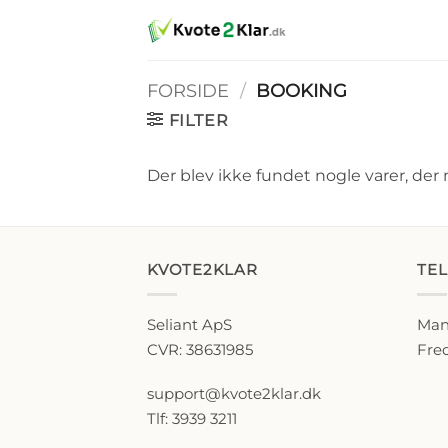
Fortsæt
til
indhold
FORSIDE
/
BOOKING
FILTER
Der blev ikke fundet nogle varer, der 
KVOTE2KLAR
TE
Seliant ApS
Man-
CVR: 38631985
Fred
support@kvote2klar.dk
Tlf: 3939 3211