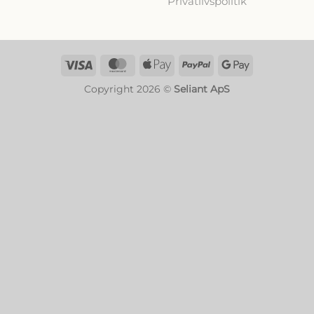
Privatlivspolitik
Visa
MasterCard
Apple
PayPal
Google
Pay
Pay
Copyright 2026 ©
Seliant ApS