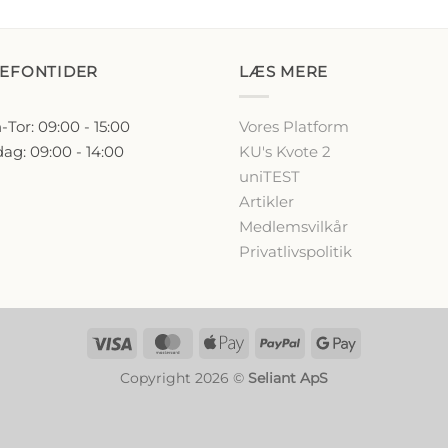
LEFONTIDER
LÆS MERE
Tor: 09:00 - 15:00
Vores Platform
ag: 09:00 - 14:00
KU's Kvote 2
uniTEST
Artikler
Medlemsvilkår
Privatlivspolitik
Visa
MasterCard
Apple
PayPal
Google
Pay
Pay
Copyright 2026 ©
Seliant ApS