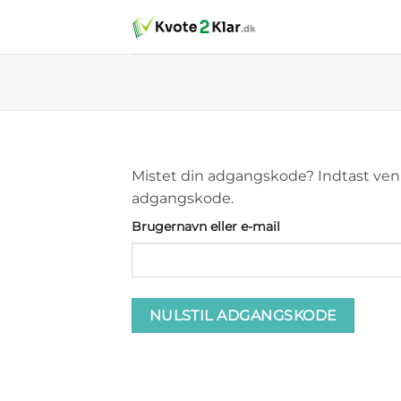
Fortsæt
til
indhold
Mistet din adgangskode? Indtast venlig
adgangskode.
Påkrævet
Brugernavn eller e-mail
NULSTIL ADGANGSKODE
Alternative: