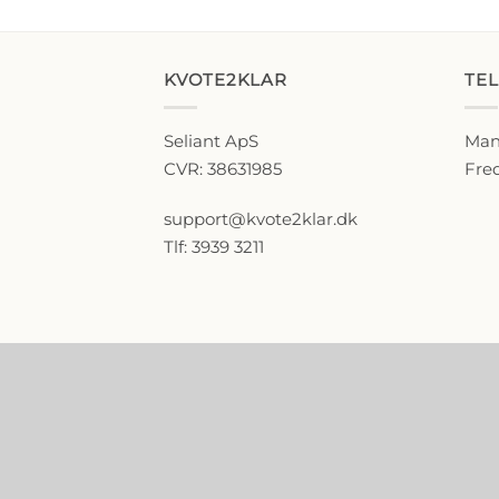
KVOTE2KLAR
TE
Seliant ApS
Man-
CVR: 38631985
Fred
support@kvote2klar.dk
Tlf: 3939 3211