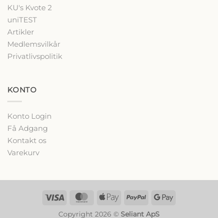
KU's Kvote 2
uniTEST
Artikler
Medlemsvilkår
Privatlivspolitik
KONTO
Konto Login
Få Adgang
Kontakt os
Varekurv
Visa
MasterCard
Apple
PayPal
Google
Pay
Pay
Copyright 2026 ©
Seliant ApS